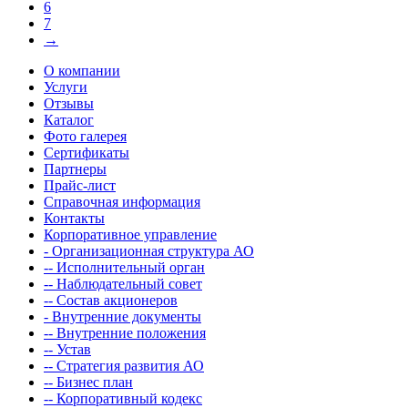
6
7
→
О компании
Услуги
Отзывы
Каталог
Фото галерея
Сертификаты
Партнеры
Прайс-лист
Справочная информация
Контакты
Корпоративное управление
- Организационная структура АО
-- Исполнительный орган
-- Наблюдательный совет
-- Состав акционеров
- Внутренние документы
-- Внутренние положения
-- Устав
-- Стратегия развития АО
-- Бизнес план
-- Корпоративный кодекс