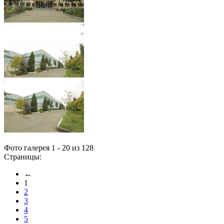
Фото галерея 1 - 20 из 128
Страницы:
←
1
2
3
4
5