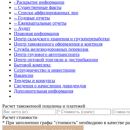
- Раскрытие информации
-- Существенные факты
-- Списки аффилированных лиц
-- Годовые отчеты
-- Ежеквартальные отчеты
-- Аудит
Правовая информация
Центр складского хранения и грузопереработки
Центр таможенного оформления и контроля
Служба железнодорожных перевозок
Центр грузового автотранспорта
Центр оптовой торговли и дистрибьюции
Бытовой комплекс
Сотрудничество и инвестиции
Вакансии
Тендеры и конкурсы
Сведения о начислении дивидендов
Дополнительная информация
Расчет таможенной пошлины и платежей
Расчет стоимости
*
При заполнении графы "стоимость" необходимо в качестве раз