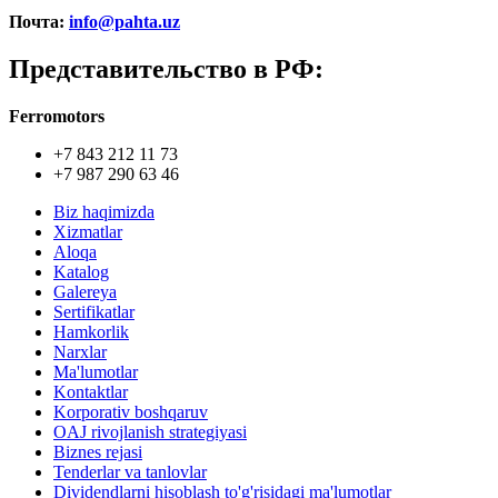
Почта:
info@pahta.uz
Представительство в РФ:
Ferromotors
+7 843 212 11 73
+7 987 290 63 46
Biz haqimizda
Xizmatlar
Aloqa
Katalog
Galereya
Sertifikatlar
Hamkorlik
Narxlar
Ma'lumotlar
Kontaktlar
Korporativ boshqaruv
OAJ rivojlanish strategiyasi
Biznes rejasi
Tenderlar va tanlovlar
Dividendlarni hisoblash to'g'risidagi ma'lumotlar