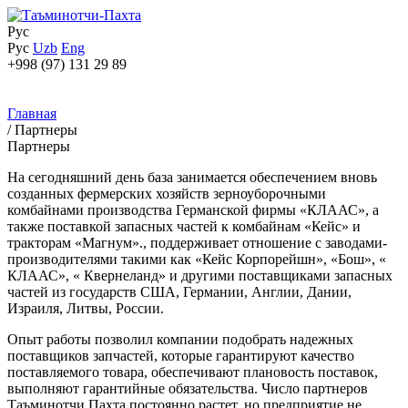
Рус
Рус
Uzb
Eng
+998 (97) 131 29 89
Главная
/
Партнеры
Партнеры
На сегодняшний день база занимается обеспечением вновь
созданных фермерских хозяйств зерноуборочными
комбайнами производства Германской фирмы «КЛААС», а
также поставкой запасных частей к комбайнам «Кейс» и
тракторам «Магнум»., поддерживает отношение с заводами-
производителями такими как «Кейс Корпорейшн», «Бош», «
КЛААС», « Квернеланд» и другими поставщиками запасных
частей из государств США, Германии, Англии, Дании,
Израиля, Литвы, России.
Опыт работы позволил компании подобрать надежных
поставщиков запчастей, которые гарантируют качество
поставляемого товара, обеспечивают плановость поставок,
выполняют гарантийные обязательства. Число партнеров
Таъминотчи Пахта постоянно растет, но предприятие не