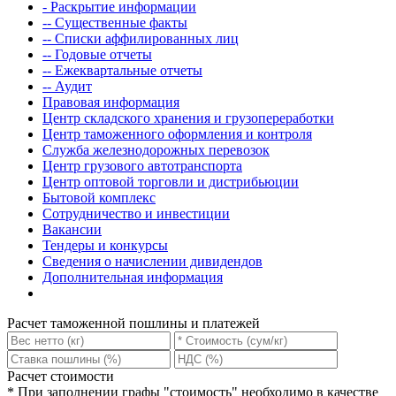
- Раскрытие информации
-- Существенные факты
-- Списки аффилированных лиц
-- Годовые отчеты
-- Ежеквартальные отчеты
-- Аудит
Правовая информация
Центр складского хранения и грузопереработки
Центр таможенного оформления и контроля
Служба железнодорожных перевозок
Центр грузового автотранспорта
Центр оптовой торговли и дистрибьюции
Бытовой комплекс
Сотрудничество и инвестиции
Вакансии
Тендеры и конкурсы
Сведения о начислении дивидендов
Дополнительная информация
Расчет таможенной пошлины и платежей
Расчет стоимости
*
При заполнении графы "стоимость" необходимо в качестве